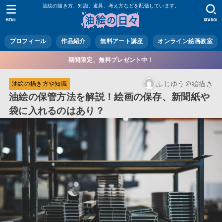
油絵の描き方、知識、道具、考え方などを配信しています。
MENU
SEARCH
プロフィール
作品紹介
無料アート講座
オンライン絵画教室
期間限定、無料プレゼント中！
ふじゆう＠絵描き
油絵の描き方や知識
油絵の保管方法を解説！絵画の保存、新聞紙や
袋に入れるのはあり？