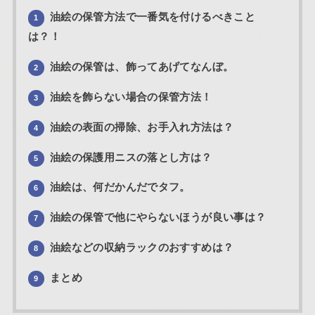
油絵の保管方法で一番気を付けるべきこと
1
は？！
油絵の保管は、飾ってあげてなんぼ。
2
油絵を飾らない場合の保管方法！
3
油絵の表面の掃除、お手入れ方法は？
4
油絵の保護用ニスの落とし方は？
5
油絵は、何だかんだでタフ。
6
油絵の保管で他にやらないほうが良い事は？
7
油絵などの収納ラックのおすすめは？
8
まとめ
9