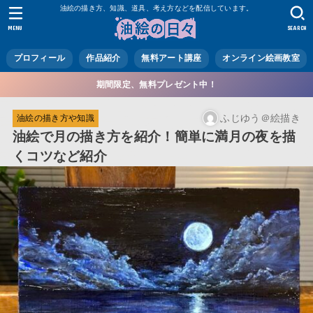
油絵の描き方、知識、道具、考え方などを配信しています。
MENU
SEARCH
プロフィール
作品紹介
無料アート講座
オンライン絵画教室
期間限定、無料プレゼント中！
ふじゆう＠絵描き
油絵の描き方や知識
油絵で月の描き方を紹介！簡単に満月の夜を描
くコツなど紹介