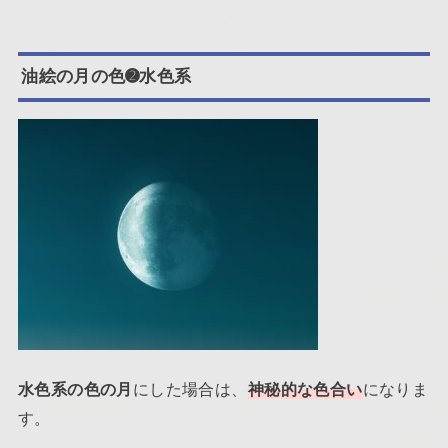
油絵の月の色➋水色系
にした場合は、
神秘的な色合い
になりま
水色系の色の月
す。