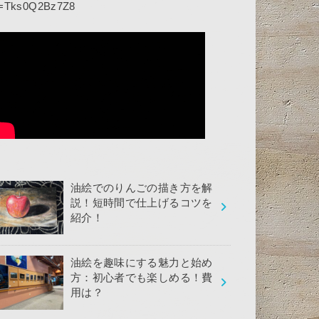
=Tks0Q2Bz7Z8
油絵でのりんごの描き方を解
説！短時間で仕上げるコツを
紹介！
油絵を趣味にする魅力と始め
方：初心者でも楽しめる！費
用は？