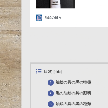
目次
[
hide
]
油絵の具の黒の特徴
1
黒の油絵の具の顔料
2
油絵の具の黒の種類
3