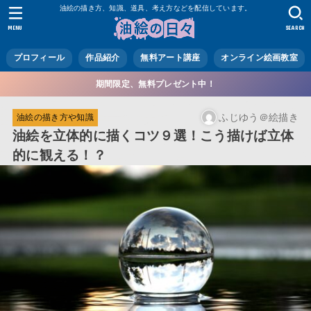
油絵の描き方、知識、道具、考え方などを配信しています。
MENU
SEARCH
プロフィール
作品紹介
無料アート講座
オンライン絵画教室
期間限定、無料プレゼント中！
ふじゆう＠絵描き
油絵の描き方や知識
油絵を立体的に描くコツ９選！こう描けば立体
的に観える！？