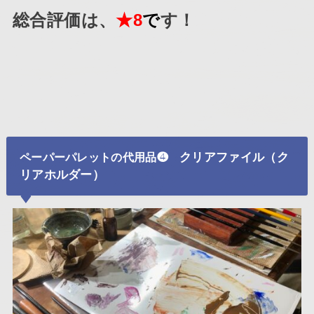
総合評価は、
★8
で
す！
クリアファイル（ク
ペーパーパレットの代用品❹
リアホルダー）