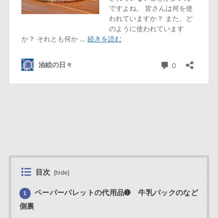
目次
[
hide
]
ペーパーパレットの代用品➊ 牛乳パックのなど
1
側裏