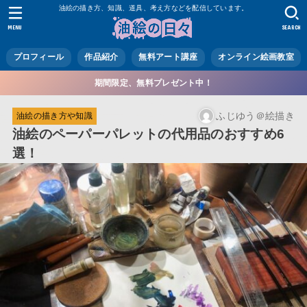
油絵の描き方、知識、道具、考え方などを配信しています。
MENU
SEARCH
プロフィール
作品紹介
無料アート講座
オンライン絵画教室
期間限定、無料プレゼント中！
ふじゆう＠絵描き
油絵の描き方や知識
油絵のペーパーパレットの代用品のおすすめ6
選！