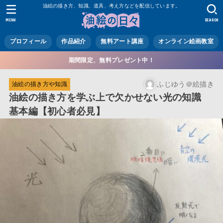
油絵の描き方、知識、道具、考え方などを配信しています。
MENU
SEARCH
プロフィール
作品紹介
無料アート講座
オンライン絵画教室
期間限定、無料プレゼント中！
ふじゆう＠絵描き
油絵の描き方や知識
油絵の描き方を学ぶ上で欠かせない光の知識
基本編【初心者必見】