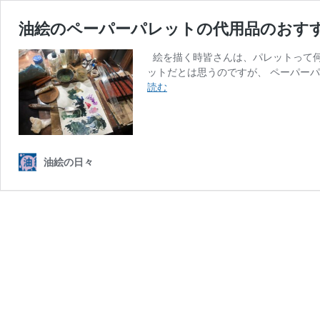
油絵のペーパーパレットの代用品のおす
絵を描く時皆さんは、パレットって何
ットだとは思うのですが、 ペーパー
油
読む
絵
の
ペ
ー
パ
油絵の日々
ー
パ
レ
ッ
ト
の
代
用
品
の